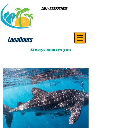
CALL:
9982272025
Localtours
Always amazes you